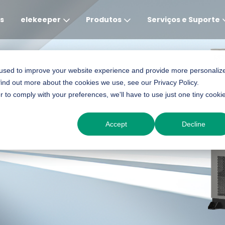
s
elekeeper
Produtos
Serviços e Suporte
Global
APAC
MEA
Europe
AME
 used to improve your website experience and provide more personaliz
nal inteligente para
find out more about the cookies we use, see our Privacy Policy.
English
English
English
Deutsch
English
r to comply with your preferences, we'll have to use just one tiny cooki
中文
English(Africa)
Italiano
Português (Brasileiro
Accept
Decline
English(AU)
Français (Afrique)
Espanol
Espanol
English
România
Polski