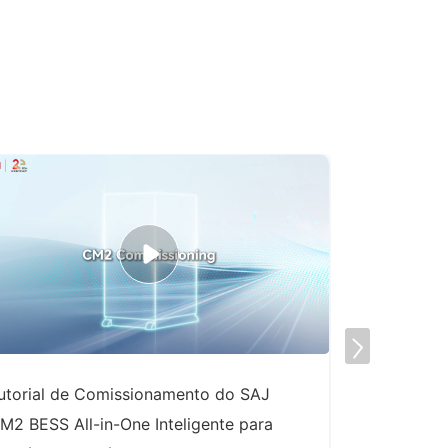
utorial de Comissionamento do SAJ
Destaque n
M2 BESS All-in-One Inteligente para
Inteligent