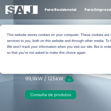
Para Residencial
Para Empresa
This website stores cookies on your computer. These cookies are
BESS multifuncio
services to you, both on this website and through other media. To 
We won't track your information when you visit our site. But in orde
so that you're not asked to make this choice again.
C&I - CM2
99,9kW / 125kW
Consulta de produtos