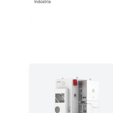
merciais e
Indústria