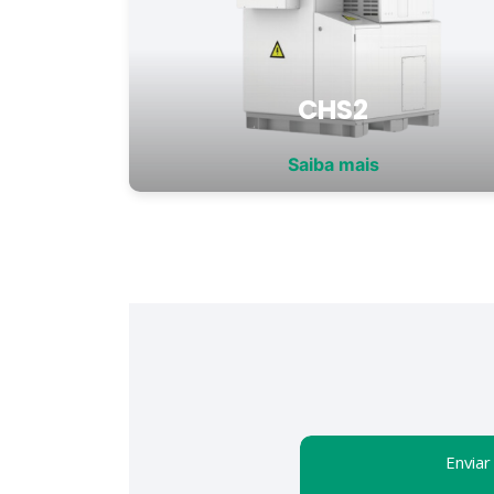
CHS2
Saiba mais
Enviar