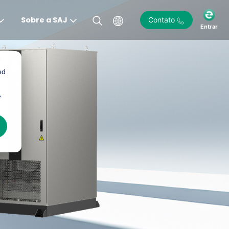
Sobre a SAJ
Contato
Entrar
ed
e
)