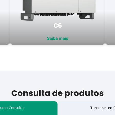
C6
Saiba mais
Consulta de produtos
 uma Consulta
Torne-se um P