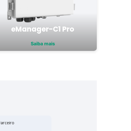
eManager-C1 Pro
Saiba mais
arceiro