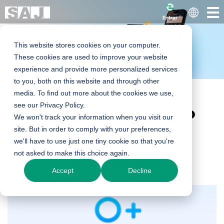
Entrar
This website stores cookies on your computer.
These cookies are used to improve your website
experience and provide more personalized services
Instalador SAJ
to you, both on this website and through other
media. To find out more about the cookies we use,
see our Privacy Policy.
Como funciona？
Programa de
We won't track your information when you visit our
site. But in order to comply with your preferences,
Recompensa de
we'll have to use just one tiny cookie so that you're
not asked to make this choice again.
Pontos
Accept
Decline
Torne-se um instalador certificado SAJ agora