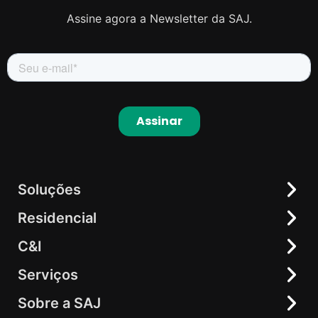
Assine agora a Newsletter da SAJ.
Soluções
Residencial
Residencial
C&I
C&I
Inversor Híbrido
elekeeper
Bateria
Serviços
Armazenamento de Energia All-In-One
Microinversor
Inversor String
Sobre a SAJ
Centro de Downloads