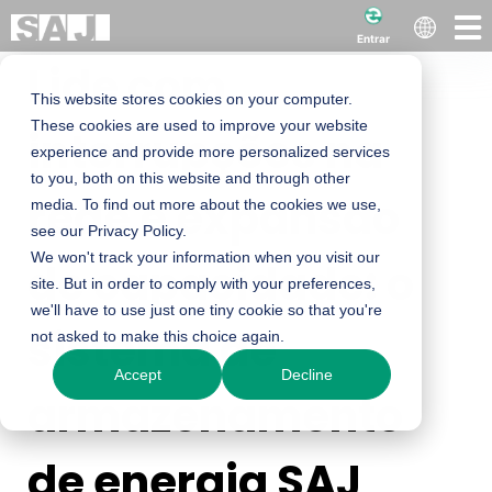
Entrar
Lide com
This website stores cookies on your computer.
These cookies are used to improve your website
interrupções na
experience and provide more personalized services
to you, both on this website and through other
rede e expansão
media. To find out more about the cookies we use,
see our Privacy Policy.
We won't track your information when you visit our
de capacidade: o
site. But in order to comply with your preferences,
we'll have to use just one tiny cookie so that you're
sistema de
not asked to make this choice again.
Accept
Decline
armazenamento
de energia SAJ